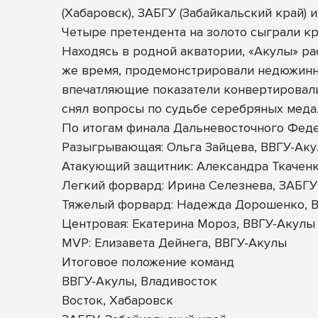
(Хабаровск), ЗАБГУ (Забайкальский край) 
Четыре претендента на золото сыграли кр
Находясь в родной акватории, «Акулы» ра
же время, продемонстрировали недюжинны
впечатляющие показатели конвертировали
снял вопросы по судьбе серебряных медал
По итогам финала Дальневосточного Фед
Разыгрывающая: Ольга Зайцева, ВВГУ-Ак
Атакующий защитник: Александра Ткаченк
Легкий форвард: Ирина Селезнева, ЗАБГУ
Тяжелый форвард: Надежда Дорошенко, В
Центровая: Екатерина Мороз, ВВГУ-Акулы
MVP: Елизавета Дейнега, ВВГУ-Акулы
Итоговое положение команд
ВВГУ-Акулы, Владивосток
Восток, Хабаровск