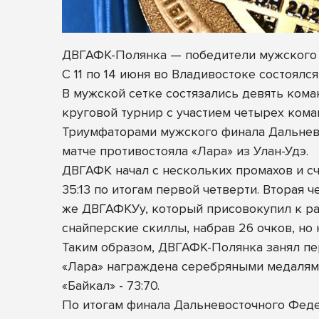
ДВГАФК-Полянка — победители мужского
С 11 по 14 июня во Владивостоке состоял
В мужской сетке состязались девять кома
круговой турнир с участием четырех кома
Триумфаторами мужского
финала Дальнев
матче противостояла «Лара» из Улан-Удэ.
ДВГАФК начал с нескольких промахов и сч
35:13 по итогам первой четверти. Вторая
же ДВГАФКУу, который присовокупил к раз
снайперские скиллы, набрав 26 очков, но н
Таким образом, ДВГАФК-Полянка занял пе
«Лара» награждена серебряными медалями
«Байкал» - 73:70.
По итогам финала Дальневосточного Фед