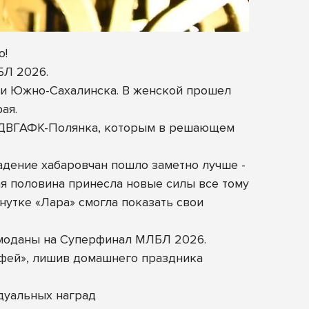
о!
БЛ 2026.
а и Южно-Сахалинска. В женской прошел
ая.
е ДВГАФК-Полянка, которым в решающем
адение хабаровчан пошло заметно лучше -
ая половина принесла новые силы все тому
нутке «Лара» смогла показать свои
емоданы на Суперфинал МЛБЛ 2026.
офей», лишив домашнего праздника
дуальных наград