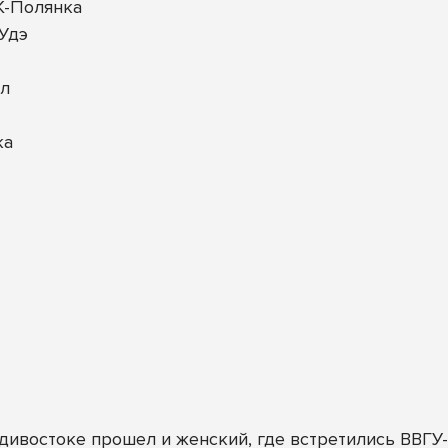
К-Полянка
-Удэ
ал
ка
ивостоке прошел и женский, где встретились ВВГУ-А