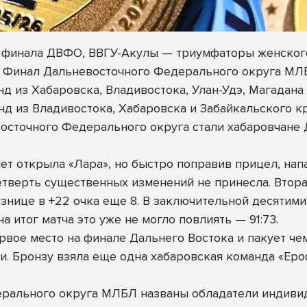
 финала ДВФО, ВВГУ-Акулы — триумфаторы женског
ся Финал Дальневосточного Федерального округа МЛ
нд из Хабаровска, Владивостока, Улан-Удэ, Магадан
нд из Владивостока, Хабаровска и Забайкальского кр
осточного Федерального округа стали хабаровчан
ет открыла «Лара», но быстро поправив прицел, нап
 четверть существенных изменений не принесла. Втор
нице в +22 очка еще 8. В заключительной десятими
а итог матча это уже не могло повлиять — 91:73.
рвое место на финале Дальнего Востока и пакует ч
. Бронзу взяла еще одна хабаровская команда «Ер
ерального округа МЛБЛ названы обладатели индиви