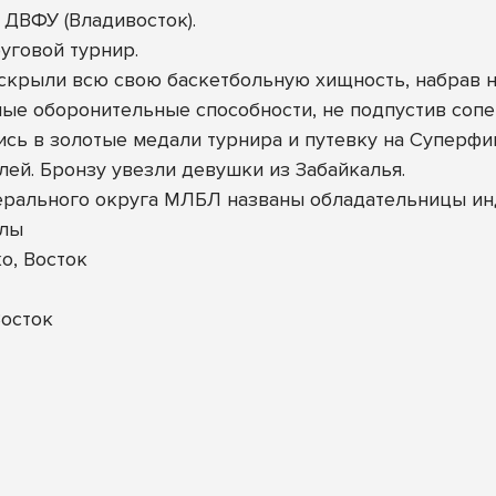
и ДВФУ (Владивосток).
уговой турнир.
скрыли всю свою баскетбольную хищность, набрав не
е оборонительные способности, не подпустив сопер
сь в золотые медали турнира и путевку на Суперфи
ей. Бронзу увезли девушки из Забайкалья.
ерального округа МЛБЛ названы обладательницы и
улы
о, Восток
осток