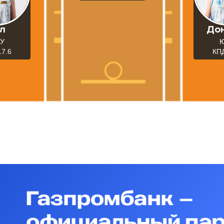
л
До
У
17.6
КПД