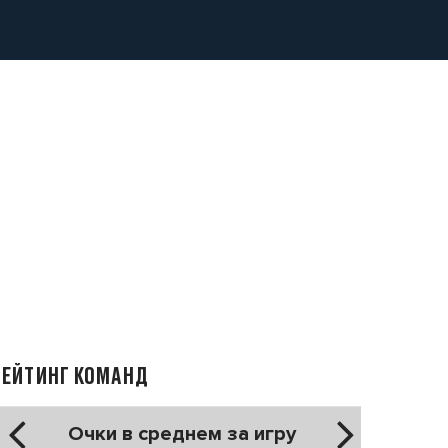
РЕЙТИНГ КОМАНД
Очки в среднем за игру