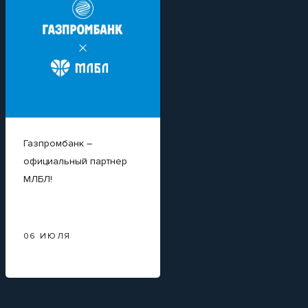
Газпромбанк –
Вайлдкард на
официальный партнер
Суперфинал МЛБЛ.
МЛБЛ!
Готовы его забрать?
06 ИЮЛЯ
23 ИЮНЯ