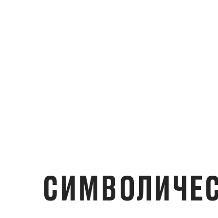
СИМВОЛИЧЕС