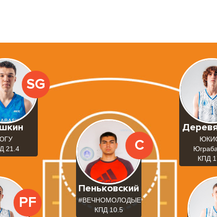
SG
шкин
Деревя
ЮГУ
ЮКИ
C
Д 21.4
Юграба
КПД 1
Пеньковский
PF
#ВЕЧНОМОЛОДЫЕ
КПД 10.5