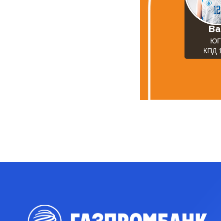
Ва
ЮГ
КПД 