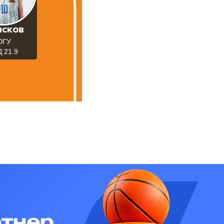
нсков
ЮГУ
 21.9