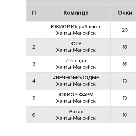
П
Команда
Очки
ЮКИОР Юграбаскет
1
20
Ханты-Мансийск
ЮГУ
2
18
Ханты-Мансийск
Легенда
3
16
Ханты-Мансийск
#ВЕЧНОМОЛОДЫЕ
4
13
Ханты-Мансийск
ЮКИОР-ФАРМ
5
13
Ханты-Мансийск
Bazax
6
10
Ханты-Мансийск