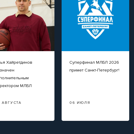
ья Хайретдинов
Суперфинал МЛБЛ 2026
значен
примет Санкт-Петербург!
полнительным
ректором МЛБЛ
3 АВГУСТА
06 ИЮЛЯ