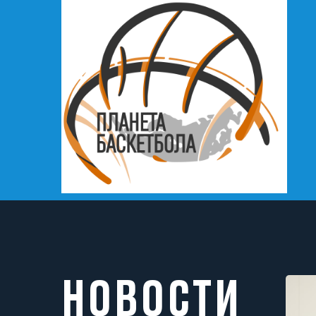
НОВОСТИ